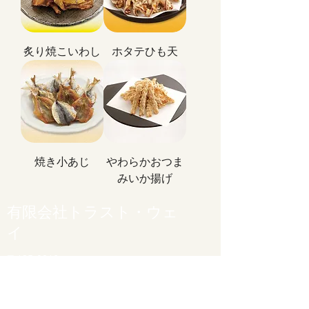
炙り焼こいわし
ホタテひも天
焼き小あじ
やわらかおつま
みいか揚げ
有限会社トラスト・ウェ
イ
〒135-0016
東京都江東区東陽3-24-18 TOMビル3階
TEL.
03-6666-5850
FAX.
03-6666-5852
受付時間／9:00～17:00（土・日・祝日を除く）