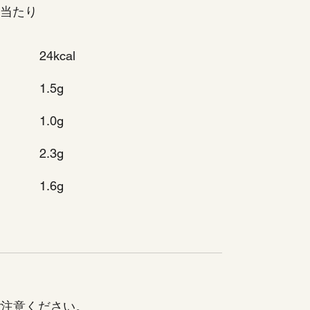
）当たり
24kcal
1.5g
1.0g
2.3g
1.6g
ご注意ください。