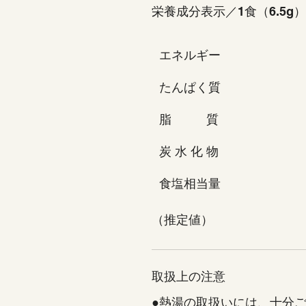
栄養成分表示／1食（6.5g
エネルギー
たんぱく質
脂　　   質
炭 水 化 物
食塩相当量
（推定値）
取扱上の注意
●熱湯の取扱いには、十分