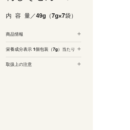
内  容  量／49g（7g×7袋）
商品情報
●国産梅の梅肉ペーストと赤じ
栄養成分表示 1個包装（7g）当たり
そフレークを生地に練り込みま
した
取扱上の注意
エネルギー
31kcal
●梅肉と赤じその風味豊かな味
●開封後は、お早めにお召し上
わいと、サクサク食感が絶妙な
たんぱく質
0.2g
がりください。
美味しいせんべいです
●賞味期限は未開封の状態で表
●便利な小分けタイプ
脂　　　質
1.1g
示されている方法で保存したと
きに品質が保たれる期間です。
炭 水 化 物
5.3g
●製品の特性上、割れや欠けが
入る場合がございますが、品質
食塩相当量
0.3g